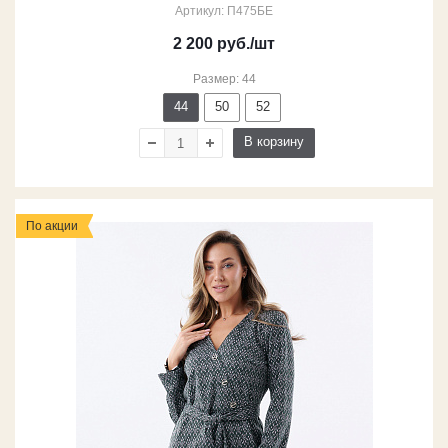
Артикул: П475БЕ
2 200
руб.
/шт
Размер: 44
44
50
52
В корзину
По акции