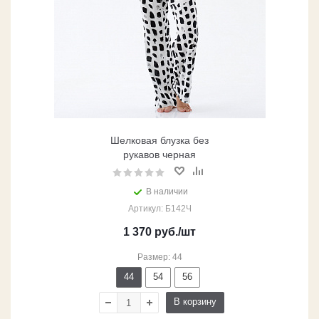
Шелковая блузка без
рукавов черная
В наличии
Артикул: Б142Ч
1 370
руб.
/шт
Размер: 44
44
54
56
В корзину