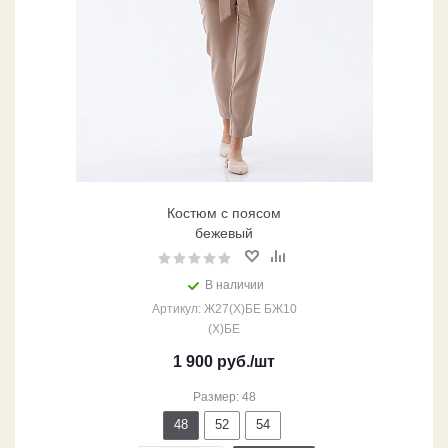
Костюм с поясом
бежевый
В наличии
Артикул: Ж27(Х)БЕ БЖ10
(Х)БЕ
1 900
руб.
/шт
Размер: 48
48
52
54