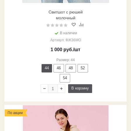
Свитшот с рюшей
молочный
В наличии
Артикул: ФЖ36МО
1 000
руб.
/шт
Размер: 44
44
46
48
52
54
В корзину
По акции