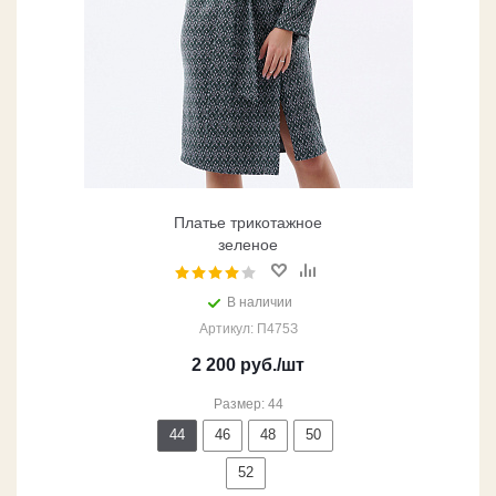
Платье трикотажное
зеленое
В наличии
Артикул: П475З
2 200
руб.
/шт
Размер: 44
44
46
48
50
52