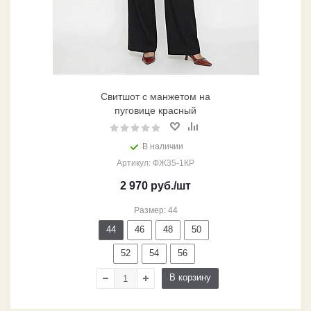
Свитшот с манжетом на
пуговице красный
В наличии
Артикул: ФЖ35-1КР
2 970
руб.
/шт
Размер: 44
44
46
48
50
52
54
56
В корзину