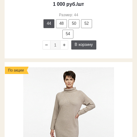
1 000
руб.
/шт
Размер: 44
44
48
50
52
54
В корзину
По акции