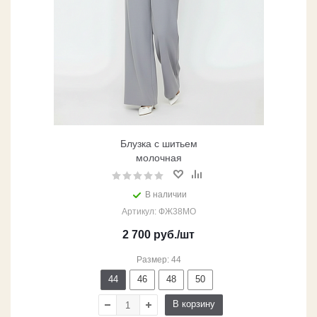
Блузка с шитьем
молочная
В наличии
Артикул: ФЖ38МО
2 700
руб.
/шт
Размер: 44
44
46
48
50
В корзину