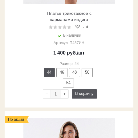
Платье трикотажное с
карманами индиго
В наличии
Артикул: П487ИН
1 400
руб.
/шт
Размер: 44
44
46
48
50
54
В корзину
По акции