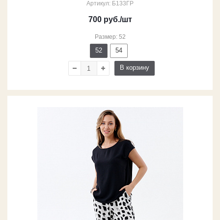
Артикул: Б133ГР
700
руб.
/шт
Размер: 52
52
54
В корзину