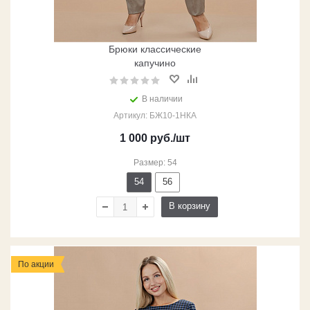
Брюки классические
капучино
В наличии
Артикул: БЖ10-1НКА
1 000
руб.
/шт
Размер: 54
54
56
В корзину
По акции