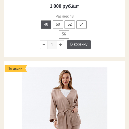
1 000
руб.
/шт
Размер: 48
48
50
52
54
56
В корзину
По акции