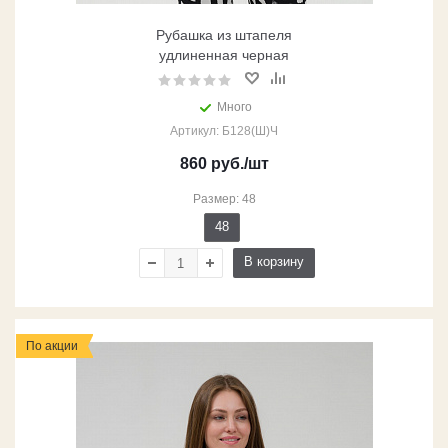
Рубашка из штапеля
удлиненная черная
Много
Артикул: Б128(Ш)Ч
860
руб.
/шт
Размер: 48
48
В корзину
По акции