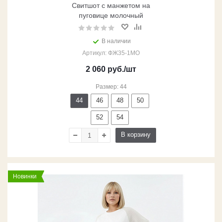
Свитшот с манжетом на
пуговице молочный
В наличии
Артикул: ФЖ35-1МО
2 060
руб.
/шт
Размер: 44
44
46
48
50
52
54
В корзину
Новинки