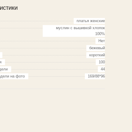
истики
платья женские
муслин с вышивкой хлопок
100%
Нет
бежевый
короткий
я
100
дели
44
дели на фото
169/88*96