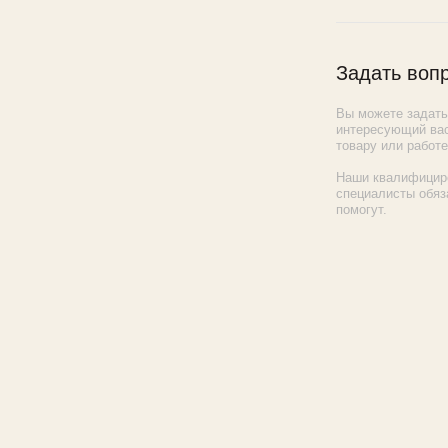
Задать воп
Вы можете задат
интересующий вас
товару или работе
Наши квалифицир
специалисты обяз
помогут.