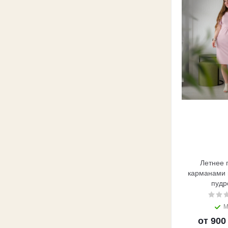
Летнее 
карманами 
пудр
М
от
900