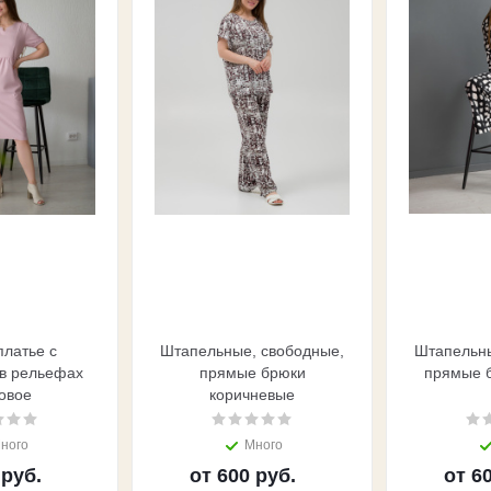
платье с
Штапельные, свободные,
Штапельны
в рельефах
прямые брюки
прямые 
овое
коричневые
ного
Много
 руб.
от
600 руб.
от
60