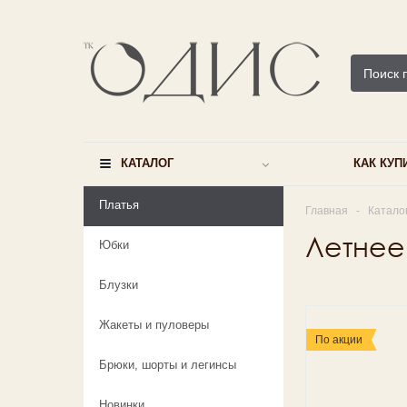
КАТАЛОГ
КАК КУП
Платья
Главная
-
Катало
Летнее
Юбки
Блузки
Жакеты и пуловеры
По акции
Брюки, шорты и легинсы
Новинки