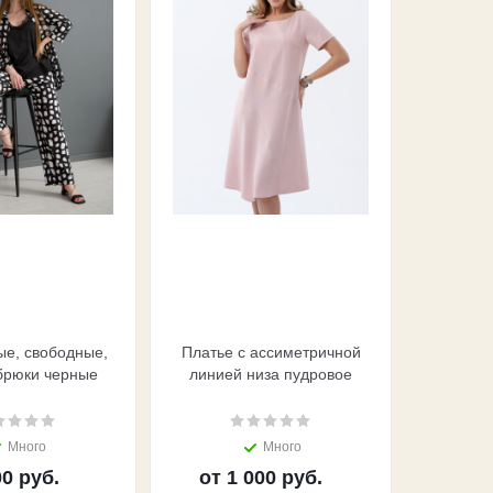
е, свободные,
Платье с ассиметричной
Блуз
брюки черные
линией низа пудровое
гал
Много
Много
0 руб.
от
1 000 руб.
от
1