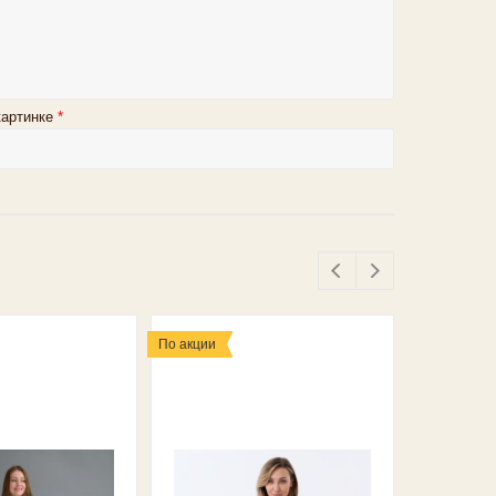
картинке
*
По акции
По акции