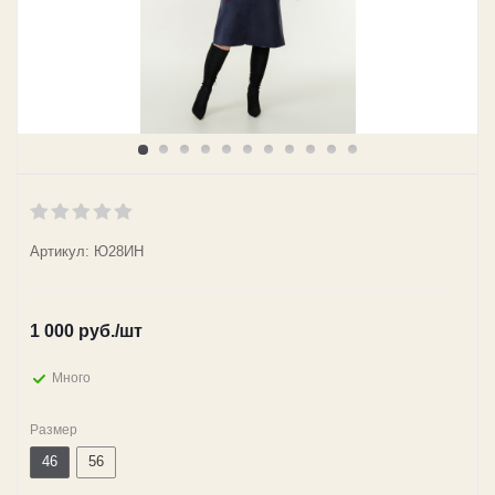
Артикул: Ю28ИН
1 000
руб.
/шт
Много
Размер
46
56