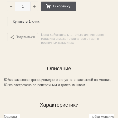
В корзину
Купить в 1 клик
Цена действительна только для интернет-
Поделиться
магазина и может отличаться от цен в
розничных магазинах
Описание
Юбка замшевая трапециевидного-силуэта, с застежкой на молнию.
Юбка отстрочена по поперечным и долевым швам.
Характеристики
Одежда
юбки женские